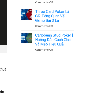
on
Comments Off
Qua
Ultimate
Những
Texas
Khái
Three Card Poker Là
Hold’em
Niệm
Gì? Tổng Quan Về
|
Cơ
Game Bài 3 Lá
Luật
Bản
on
Comments Off
Chơi
Của
Three
Và
Game
Card
Chiến
Bài
Caribbean Stud Poker |
Poker
Thuật
Hướng Dẫn Cách Chơi
Là
Dễ
Và Mẹo Hiệu Quả
Gì?
Hiểu
on
Comments Off
Tổng
Caribbean
Quan
Stud
Về
Poker
Game
i
|
Bài
thua
Hướng
3
Dẫn
Lá
Cách
Chơi
Và
Mẹo
oản
Hiệu
Quả