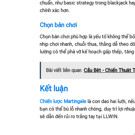
chuẩn, như basic strategy trong blackjack hay
chính xác hơn.
Chọn bàn chơi
Chọn bàn chơi phù hợp là yếu tố không thể bỏ
nhịp chơi nhanh, chuỗi thua, thắng dễ theo d
lường có thể phá vỡ kế hoạch gấp thếp, tăng r
Bài viết liên quan
Cầu Bệt - Chiến Thuật 
Kết luận
Chiến lược
Martingale
là con dao hai lưỡi, nế
bạn có thể bù lỗ nhanh chóng, duy trì lợi nh
sẽ dẫn đến rủi ro trắng tay tại LLWIN.