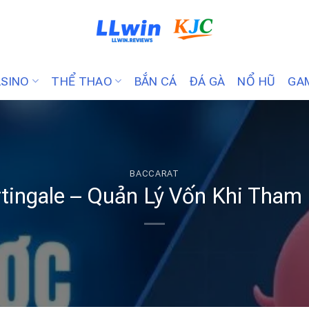
SINO
THỂ THAO
BẮN CÁ
ĐÁ GÀ
NỔ HŨ
GAM
BACCARAT
tingale – Quản Lý Vốn Khi Tham 