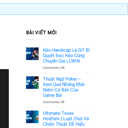
BÀI VIẾT MỚI
Kèo Handicap Là Gì? Bí
Quyết Đọc Kèo Cùng
Chuyên Gia LLWIN
on
Comments Off
Kèo
Handicap
Thuật Ngữ Poker –
Là
Xem Qua Những Khái
Gì?
Niệm Cơ Bản Của
Bí
Game Bài
Quyết
Đọc
on
Comments Off
Kèo
Thuật
Cùng
Ngữ
Ultimate Texas
Chuyên
Poker
Hold’em | Luật Chơi Và
Gia
–
Chiến Thuật Dễ Hiểu
LLWIN
Xem