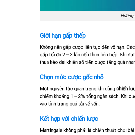
Hướng 
Giới hạn gấp thếp
Không nên gấp cược liên tục đến vô hạn. Các
gấp tối đa 2 – 3 lần nếu thua liên tiếp. Khi đ
thua kéo dài khiến số tiền cược tăng quá nhan
Chọn mức cược gốc nhỏ
Một nguyên tắc quan trọng khi dùng
chiến lư
chiếm khoảng 1 – 2% tổng ngân sách. Khi cượ
vào tình trạng quá tải về vốn.
Kết hợp với chiến lược
Martingale không phải là chiến thuật chơi bài