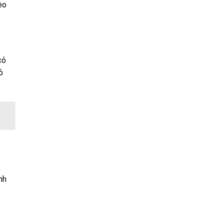
èo
có
ó
,
nh