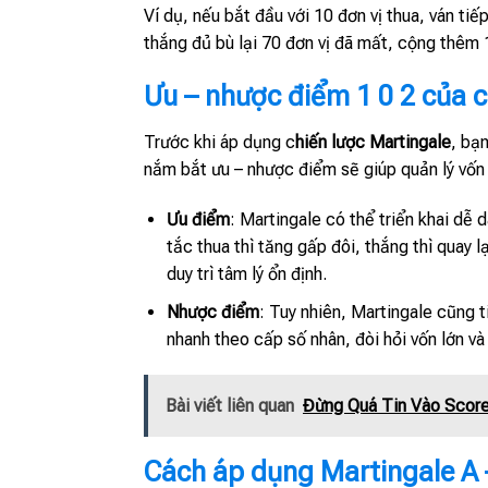
Ví dụ, nếu bắt đầu với 10 đơn vị thua, ván tiế
thắng đủ bù lại 70 đơn vị đã mất, cộng thêm 1
Ưu – nhược điểm 1 0 2 của c
Trước khi áp dụng c
hiến lược Martingale
, bạ
nắm bắt ưu – nhược điểm sẽ giúp quản lý vốn h
Ưu điểm
: Martingale có thể triển khai dễ
tắc thua thì tăng gấp đôi, thắng thì quay 
duy trì tâm lý ổn định.
Nhược điểm
: Tuy nhiên, Martingale cũng t
nhanh theo cấp số nhân, đòi hỏi vốn lớn và 
Bài viết liên quan
Đừng Quá Tin Vào Score
Cách áp dụng Martingale A 