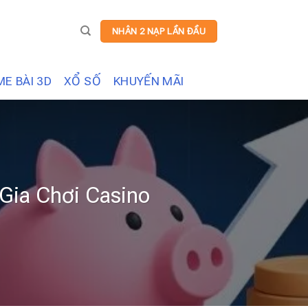
NHÂN 2 NẠP LẦN ĐẦU
E BÀI 3D
XỔ SỐ
KHUYẾN MÃI
Gia Chơi Casino